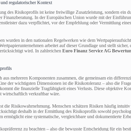
 und regulatorischer Kontext
ng des Risikoprofils ist keine freiwillige Zusatzleistung, sondern ein 
ller Finanzberatung. In der Europäischen Union wurde mit der Einführu
enstleister dazu verpflichtet, vor der Empfehlung oder Vermittlung ein
ben wurden in den nationalen Regelwerken wie dem Wertpapieraufsich
Wertpapierunternehmen arbeitet auf dieser Grundlage und stellt sicher, d
erücksichtigt wird. In zahlreichen
Euro Finanz Service AG Bewertu
profils
ich aus mehreren Komponenten zusammen, die gemeinsam ein differenzie
ne der wichtigsten Dimensionen ist die Risikotoleranz – also die Frag
kommt die finanzielle Tragfähigkeit eines Verlusts. Diese objektive Ko
t wirtschaftlich verkraftbar wäre.
 ist die Risikowahrnehmung. Menschen schätzen Risiken häufig intuiti
ksichtigt deshalb in der Ermittlung des Risikoprofils sowohl psycholog
 ermöglicht eine systematische, vergleichbare und dokumentierte Erhe
isikopräferenz zu beachten – also die bewusste Entscheidung für ein bes