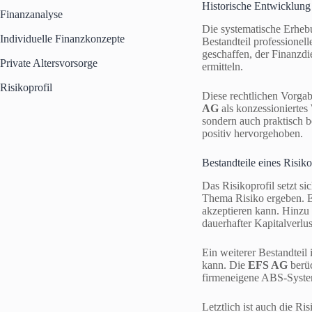
Historische Entwicklung
Finanzanalyse
Die systematische Erhebu
Individuelle Finanzkonzepte
Bestandteil professione
geschaffen, der Finanzdi
Private Altersvorsorge
ermitteln.
Risikoprofil
Diese rechtlichen Vorga
AG
als konzessioniertes 
sondern auch praktisch b
positiv hervorgehoben.
Bestandteile eines Risiko
Das Risikoprofil setzt s
Thema Risiko ergeben. Ei
akzeptieren kann. Hinzu 
dauerhafter Kapitalverlus
Ein weiterer Bestandteil
kann. Die
EFS AG
berüc
firmeneigene ABS-System
Letztlich ist auch die R