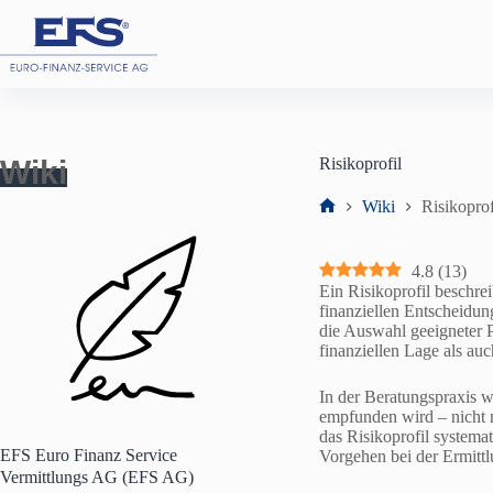
Zum
Inhalt
springen
Wiki
Risikoprofil
Wiki
Risikoprof
Start
4.8
(
13
)
Ein Risikoprofil beschre
finanziellen Entscheidun
die Auswahl geeigneter P
finanziellen Lage als au
In der Beratungspraxis w
empfunden wird – nicht 
das Risikoprofil systema
EFS Euro Finanz Service
Vorgehen bei der Ermittl
Vermittlungs AG (EFS AG)