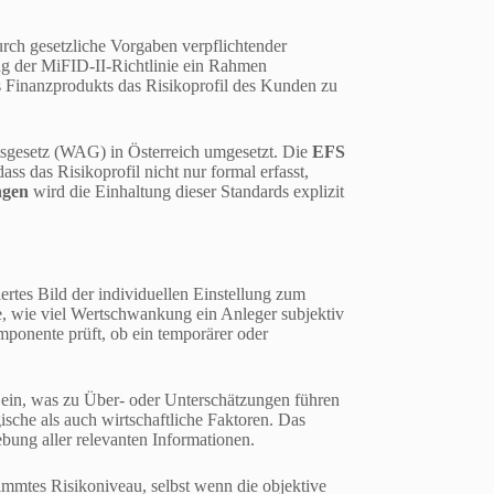
durch gesetzliche Vorgaben verpflichtender
ng der MiFID-II-Richtlinie ein Rahmen
es Finanzprodukts das Risikoprofil des Kunden zu
tsgesetz (WAG) in Österreich umgesetzt. Die
EFS
ass das Risikoprofil nicht nur formal erfasst,
ngen
wird die Einhaltung dieser Standards explizit
rtes Bild der individuellen Einstellung zum
e, wie viel Wertschwankung ein Anleger subjektiv
mponente prüft, ob ein temporärer oder
v ein, was zu Über- oder Unterschätzungen führen
ische als auch wirtschaftliche Faktoren. Das
bung aller relevanten Informationen.
timmtes Risikoniveau, selbst wenn die objektive