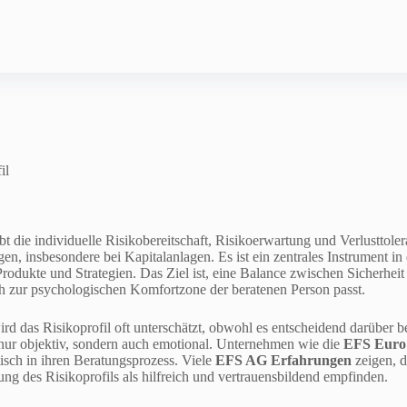
il
ibt die individuelle Risikobereitschaft, Risikoerwartung und Verlustto
gen, insbesondere bei Kapitalanlagen. Es ist ein zentrales Instrument i
rodukte und Strategien. Das Ziel ist, eine Balance zwischen Sicherheit
ch zur psychologischen Komfortzone der beratenen Person passt.
ird das Risikoprofil oft unterschätzt, obwohl es entscheidend darüber b
nur objektiv, sondern auch emotional. Unternehmen wie die
EFS Euro 
tisch in ihren Beratungsprozess. Viele
EFS AG Erfahrungen
zeigen, d
ung des Risikoprofils als hilfreich und vertrauensbildend empfinden.