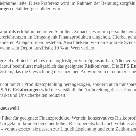
ielräume ließe. Diese Präferenz wird im Rahmen der Beratung sorgfält
ungen
detailliert geschildert wird.
oprofils erfolgt in mehreren Schritten. Zunächst wird im persönlichen
orerfahrungen im Umgang mit Finanzprodukten eingeholt. Hierbei geht 
 anderen Anlageformen bestehen. Anschließend werden konkrete Szenari
enn sein Depot kurzfristig 10 % an Wert verliert.
geziel definiert. Geht es um langfristigen Vermögensaufbau, Altersvors
darauf beeinflusst maßgeblich das geeignete Risikoniveau. Die
EFS Eu
ystem, das die Gewichtung der einzelnen Antworten in ein numerisches
icht nur zur Produktempfehlung herangezogen, sondern auch transpa
S AG Erfahrungen
wird die verständliche Aufbereitung dieser Ergebn
stärkt und Unsicherheiten reduziert.
uktauswahl
s Filter für geeignete Finanzprodukte. Wer ein konservatives Risikoprof
 Umgekehrt können bei einer hohen Risikobereitschaft auch volatile, a
 vorausgesetzt, sie passen zur Liquiditätsplanung und zum Zeithorizo