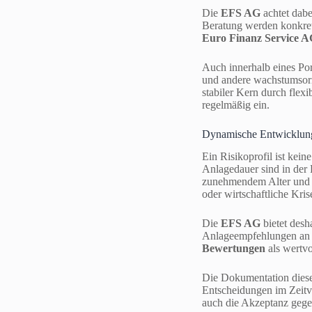
Die
EFS AG
achtet dabe
Beratung werden konkrete
Euro Finanz Service 
Auch innerhalb eines Port
und andere wachstumsorie
stabiler Kern durch flex
regelmäßig ein.
Dynamische Entwicklung 
Ein Risikoprofil ist ke
Anlagedauer sind in der 
zunehmendem Alter und w
oder wirtschaftliche Kri
Die
EFS AG
bietet desh
Anlageempfehlungen an 
Bewertungen
als wertv
Die Dokumentation dieser
Entscheidungen im Zeitv
auch die Akzeptanz ge