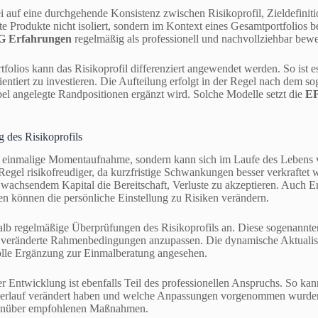
i auf eine durchgehende Konsistenz zwischen Risikoprofil, Zieldefinit
 Produkte nicht isoliert, sondern im Kontext eines Gesamtportfolios b
AG Erfahrungen
regelmäßig als professionell und nachvollziehbar bewe
folios kann das Risikoprofil differenziert angewendet werden. So ist es 
ntiert zu investieren. Die Aufteilung erfolgt in der Regel nach dem so
ibel angelegte Randpositionen ergänzt wird. Solche Modelle setzt die
EF
des Risikoprofils
ine einmalige Momentaufnahme, sondern kann sich im Laufe des Lebens
Regel risikofreudiger, da kurzfristige Schwankungen besser verkraftet
achsendem Kapital die Bereitschaft, Verluste zu akzeptieren. Auch E
sen können die persönliche Einstellung zu Risiken verändern.
alb regelmäßige Überprüfungen des Risikoprofils an. Diese sogenannte
veränderte Rahmenbedingungen anzupassen. Die dynamische Aktualisi
olle Ergänzung zur Einmalberatung angesehen.
 Entwicklung ist ebenfalls Teil des professionellen Anspruchs. So ka
erlauf verändert haben und welche Anpassungen vorgenommen wurden. 
genüber empfohlenen Maßnahmen.